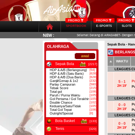
PROMO
PROMO
PROMO
SPORTBOOK
E-SPORTS
SLOTS
NEW :
Selamat Datang di AIRASIABET- Dengan min