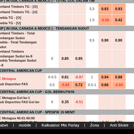
iabet
|
mobile
|
Kalkulator Mix Parlay
|
Zona
|
Anti Blokir