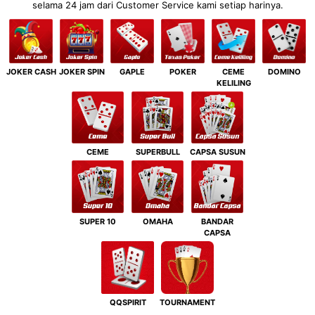
selama 24 jam dari Customer Service kami setiap harinya.
JOKER CASH
JOKER SPIN
GAPLE
POKER
CEME
DOMINO
KELILING
CEME
SUPERBULL
CAPSA SUSUN
SUPER 10
OMAHA
BANDAR
CAPSA
QQSPIRIT
TOURNAMENT