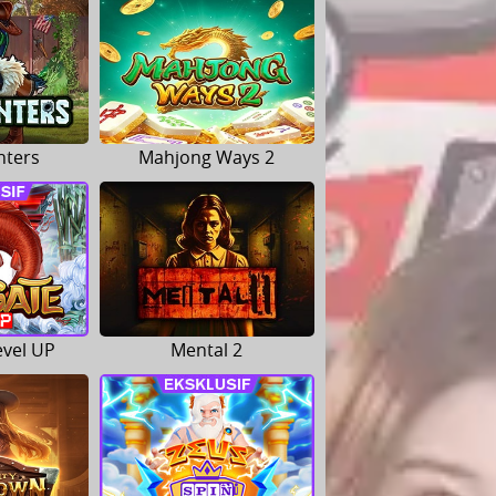
nters
Mahjong Ways 2
evel UP
Mental 2