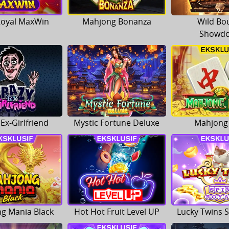
Royal MaxWin
Mahjong Bonanza
Wild Bo
Showd
Ex-Girlfriend
Mystic Fortune Deluxe
Mahjong
g Mania Black
Hot Hot Fruit Level UP
Lucky Twins S