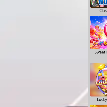
Clas
Sweet 
Lucky