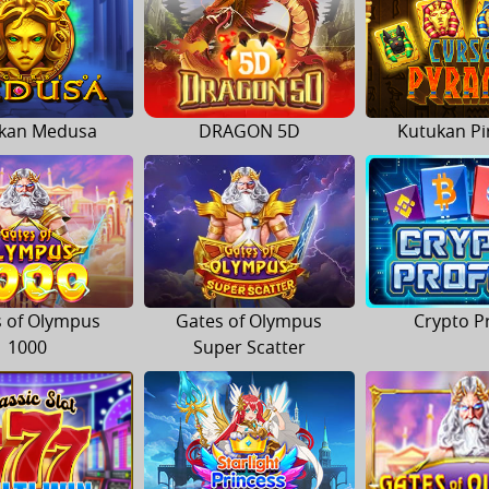
kan Medusa
DRAGON 5D
Kutukan P
 of Olympus
Gates of Olympus
Crypto Pr
1000
Super Scatter