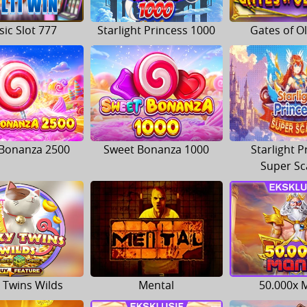
sic Slot 777
Starlight Princess 1000
Gates of 
Bonanza 2500
Sweet Bonanza 1000
Starlight P
Super Sc
 Twins Wilds
Mental
50.000x 