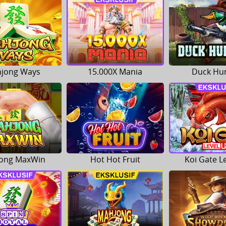
jong Ways
15.000X Mania
Duck Hu
ong MaxWin
Hot Hot Fruit
Koi Gate L